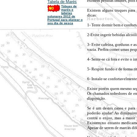
existem pessoas imunes, pois to
Tabela de Marés
Tábuas de
marés e
Existem alguns truques para 
tabelas
dicas:
solunares 2012 de
Portugal para planear o
seu dia de pesca
1- Tente dormir bem e confort
2-Evite ingerir bebidas alcoól
3- Evite cafeína, gorduras e
vazia. Prefira comer umas peq
4- Sente-se cá fora e evite o i
5- Respire fundo e de forma ri
6- Instale-se confortavelmente
Existe porém quem mesmo segu
Os chamados sofredores de en
disposição.
Se é um destes casos e para
poderão ajudar! Ao diminuire
contra o enjoo, mas a maior 
Existem no entanto medicamen
Apesar de serem de marcas di