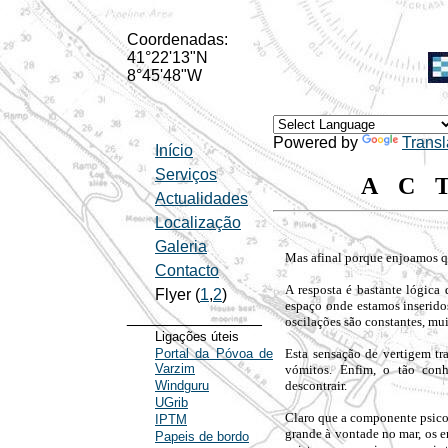
Coordenadas:
41°22'13"N
8°45'48"W
Powered by
Transl
Início
Serviços
AC
Actualidades
Localização
Galeria
Mas afinal porque enjoamos 
Contacto
A resposta é bastante lógica
Flyer (
1
,
2
)
espaço onde estamos inserido
_______________
oscilações são constantes, mui
Ligações úteis
Portal da Póvoa de
Esta sensação de vertigem tra
Varzim
vómitos. Enfim, o tão con
Windguru
descontrair.
UGrib
Claro que a componente psico
IPTM
grande à vontade no mar, os e
Papeis de bordo