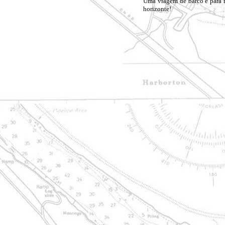
Uma viagem de barco é para r
horizonte!